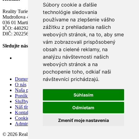
Súbory cookie a ďalšie
Reality Turiec s.r.o.
technológie sledovania
Mudroňova 43
používame na zlepšenie vášho
036 01 Martin
zážitku z prehliadania našich
IČO: 44029284
DIČ: 2022565204
webových stránok, na to, aby sme
vám zobrazovali prispôsobený
Sledujte nás
obsah a cielené reklamy, na
analýzu návštevnosti našich
webových stránok a na
pochopenie toho, odkiaľ naši
návštevníci prichádzajú.
Domov
O nás
Naša ponuka
Súhlasím
Ponúknite nám
Služby
Náš tím
Odmietam
Kontakt
Cookies
Zmeniť moje nastavenia
Admin
© 2026 Reality Turiec s.r o.