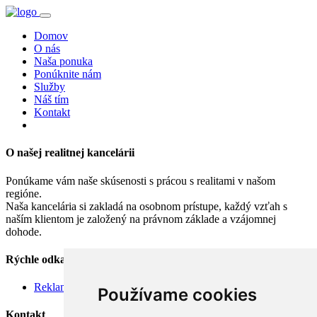
Domov
O nás
Naša ponuka
Ponúknite nám
Služby
Náš tím
Kontakt
O našej realitnej kancelárii
Ponúkame vám naše skúsenosti s prácou s realitami v našom
regióne.
Naša kancelária si zakladá na osobnom prístupe, každý vzťah s
naším klientom je založený na právnom základe a vzájomnej
dohode.
Rýchle odkazy
Reklamačný poriadok
Používame cookies
Kontakt